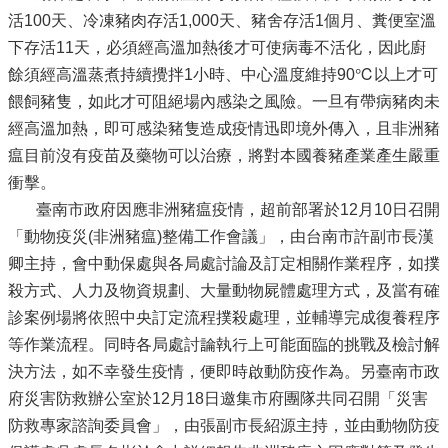
活100天、冷凍豬肉存活1,000天、豬舍存活1個月、糞便室溫
下存活11天，必須經高溫加熱後才可使病毒不活化，因此廚
餘須經高溫蒸煮持續攪拌1小時、中心溫度維持90℃以上才可
餵飼豬隻，如此才可阻絕場內感染之風險。一旦有帶病豬肉未
經高溫加熱，即可感染豬隻造成疫情迅即境外傳入，且非洲豬
瘟目前沒有疫苗及藥物可以治療，將對本國養豬產業產生嚴重
衝擊。
臺南市政府因應非洲豬瘟疫情，超前部署於12月10日召開
「動物疫災(非洲豬瘟)整備工作會議」，由台南市許副市長漢
卿主持，會中動保處與各局處討論及訂定相關作業程序，如撲
殺方式、人力及物資規劃、大量動物屍體處理方式，及當有確
診案例場將依照中央訂定流程撲殺處理，並輔導完成復養程序
等作業流程。同時各局處討論執行上可能面臨的挑戰及檢討解
決方法，如不幸發生疫情，便即時啟動防疫作為。另臺南市政
府災害防救辦公室於12月18日邀集市府團隊共同召開「災害
防救專家諮詢委員會」，由張副市長紹源主持，並由動物防疫