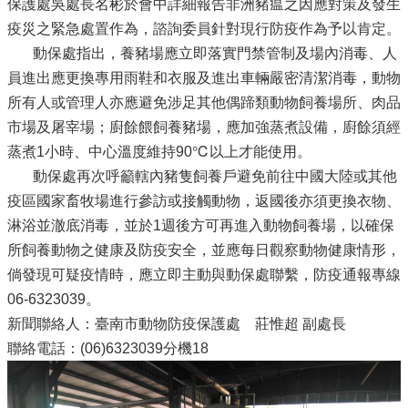
保護處吳處長名彬於會中詳細報告非洲豬瘟之因應對策及發生
疫災之緊急處置作為，諮詢委員針對現行防疫作為予以肯定。
動保處指出，養豬場應立即落實門禁管制及場內消毒、人
員進出應更換專用雨鞋和衣服及進出車輛嚴密清潔消毒，動物
所有人或管理人亦應避免涉足其他偶蹄類動物飼養場所、肉品
市場及屠宰場；廚餘餵飼養豬場，應加強蒸煮設備，廚餘須經
蒸煮1小時、中心溫度維持90℃以上才能使用。
動保處再次呼籲轄內豬隻飼養戶避免前往中國大陸或其他
疫區國家畜牧場進行參訪或接觸動物，返國後亦須更換衣物、
淋浴並澈底消毒，並於1週後方可再進入動物飼養場，以確保
所飼養動物之健康及防疫安全，並應每日觀察動物健康情形，
倘發現可疑疫情時，應立即主動與動保處聯繫，防疫通報專線
06-6323039。
新聞聯絡人：臺南市動物防疫保護處 莊惟超 副處長
聯絡電話：(06)6323039分機18