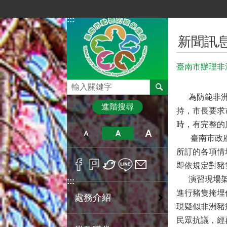
跳到主要內容區塊
:::
:::
新聞訊
臺南市辦理非
搜尋
為防範非洲豬
進階搜尋
持，市長要求
時，有完整的
臺南市政府積
所訂的各項情
即依規定對豬
演習現場架設
:::
進行豬隻掩埋
處務介紹
現疑似非洲豬
民眾抗議，經