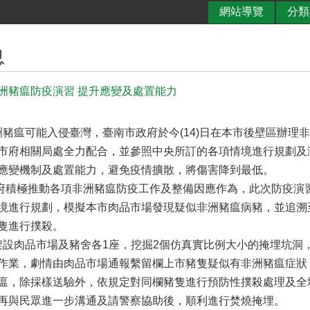
網站導覽
分類
息
洲豬瘟防疫演習 提升應變及處置能力
瘟可能入侵臺灣，臺南市政府於今(14)日在本市後壁區辦理
市府相關局處全力配合，並參照中央所訂的各項情境進行規劃及
應變機制及處置能力，避免疫情擴散，將傷害降到最低。
極推動各項非洲豬瘟防疫工作及整備因應作為，此次防疫演習
境進行規劃，模擬本市肉品市場發現疑似非洲豬瘟病豬，並追溯
隻進行撲殺。
肉品市場及豬舍各1座，挖掘2個仿真實比例大小的掩埋坑洞
作業，劇情由肉品市場通報繫留欄上市豬隻疑似有非洲豬瘟症狀
瘟，除採樣送驗外，依規定對同欄豬隻進行預防性撲殺處理及全
再與民眾進一步溝通及請警察協助後，順利進行焚燒掩埋。