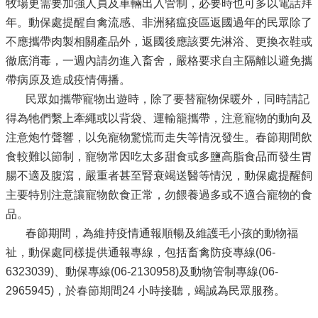
牧場更需要加強人員及車輛出入管制，必要時也可多以電話拜
年。動保處提醒自禽流感、非洲豬瘟疫區返國過年的民眾除了
不應攜帶肉製相關產品外，返國後應該要先淋浴、更換衣鞋或
徹底消毒，一週內請勿進入畜舍，嚴格要求自主隔離以避免攜
帶病原及造成疫情傳播。
民眾如攜帶寵物出遊時，除了要替寵物保暖外，同時請記
得為牠們繫上牽繩或以背袋、運輸籠攜帶，注意寵物的動向及
注意炮竹聲響，以免寵物驚慌而走失等情況發生。春節期間飲
食較難以節制，寵物常因吃太多甜食或多鹽高脂食品而發生胃
腸不適及腹瀉，嚴重者甚至腎衰竭送醫等情況，動保處提醒飼
主要特別注意讓寵物飲食正常，勿餵養過多或不適合寵物的食
品。
春節期間，為維持疫情通報順暢及維護毛小孩的動物福
祉，動保處同樣提供通報專線，包括畜禽防疫專線(06-
6323039)、動保專線(06-2130958)及動物管制專線(06-
2965945)，於春節期間24 小時接聽，竭誠為民眾服務。