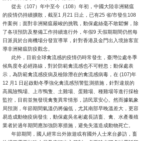
從去（107）年中至今（108）年初，中國大陸非洲豬瘟
的疫情仍持續擴散，截至1 月21 日止，已有25 省/市發生108
件案例；面對非洲豬瘟嚴峻的挑戰，動保處絲毫不敢鬆懈，除
了各項預防及整備工作持續進行外，年假9 天假期期間仍然每
日派員於台南機場分發宣導單，針對香港及金門出入境旅客宣
導非洲豬瘟防疫觀念。
此外，目前全球禽流感的疫情仍時常發生，臺灣位處冬季
候鳥度冬必經路線，對於防範禽流感也不可輕忽；動保處表
示，為防範禽流感疫病及檢除潛在的禽流感病毒，在 (107)年
12 月1 日起啟動冬季強化禽流感預警監測措施，針對違規的
高風險鴨場、上市鴨隻、土雞場、蛋雞場、種雞場等進行採檢
監控，目前並無發現禽隻異常情形，請民眾安心。然而據氣象
局預測，年節期間氣溫仍將偏低，尤其南部早晚溫差大，更容
易造成動物疫病發生，動保處吳名彬處長請畜、禽、水產養殖
業者於過年期間應加強防寒措施，避免失溫造成動物死亡。
年節期間，國人經常出外旅遊或有國外人士來台參訪，畜