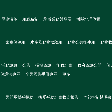
歷史沿革
組織編制
承辦業務與發展
機關地理位置
組
家禽保健組
水產及動物檢驗組
動物公共衛生組
動物
活動訊息
公告
招標資訊
施政計畫
政府資訊公開
個
者保護法專區
全民國防手冊專區
更多
書
民間團體補捐助
接受補助計畫收支報告
內部控制聲明書