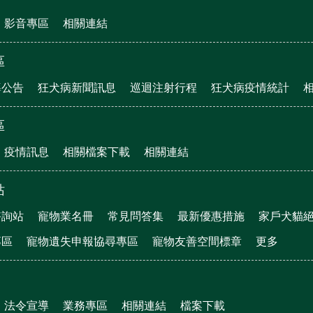
影音專區
相關連結
區
導公告
狂犬病新聞訊息
巡迴注射行程
狂犬病疫情統計
區
疫情訊息
相關檔案下載
相關連結
站
諮詢站
寵物業名冊
常見問答集
最新優惠措施
家戶犬貓
專區
寵物遺失申報協尋專區
寵物友善空間標章
更多
法令宣導
業務專區
相關連結
檔案下載