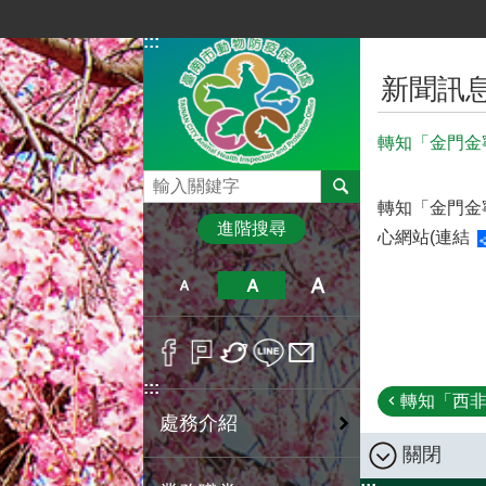
跳到主要內容區塊
:::
:::
新聞訊
轉知「金門金
搜尋
轉知「金門金
進階搜尋
心網站(
連結
:::
轉知「西非
處務介紹
關閉