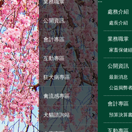
:::
業務職掌
處務介紹
公開資訊
處長介紹
業務職掌
會計專區
家畜保健
互動專區
公開資訊
狂犬病專區
最新消息
公益揭弊
禽流感專區
會計專區
犬貓諮詢站
預算決算
互動專區