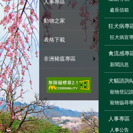
人事專區
處長信箱
動物之家
狂犬病專
狂犬病宣
表格下載
禽流感專
非洲豬瘟專區
新聞訊息
犬貓諮詢
寵物登記
寵物協尋
人事專區
人事公告