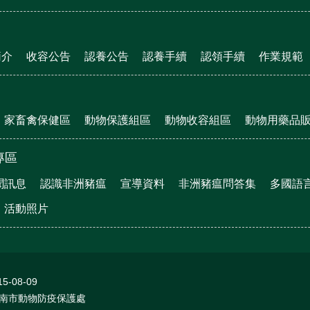
簡介
收容公告
認養公告
認養手續
認領手續
作業規範
家畜禽保健區
動物保護組區
動物收容組區
動物用藥品
專區
聞訊息
認識非洲豬瘟
宣導資料
非洲豬瘟問答集
多國語
活動照片
15-08-09
南市動物防疫保護處