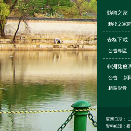
動物之家
動物之家
表格下載
公告專區
非洲豬瘟
公告
新
相關影音
更新日期：
1
資料維護：臺