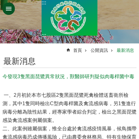
:::
跳到主要內容區塊
:::
:::
首頁
公開資訊
最新消息
最新消息
今發現3隻黑面琵鷺異常狀況，獸醫師研判疑似肉毒桿菌中毒
一、2月初於本市七股區2隻黑面琵鷺死禽檢體送畜衛所檢
測，其中1隻同時檢出C型肉毒桿菌及禽流感病毒，另1隻進行
病毒分離為陰性結果，經專家學者綜合判定，檢出之黑面琵鷺
感染禽流感案例屬個案。
二、此案例雖屬個案，惟全台處於禽流感疫情風暴，候鳥攜帶
禽流感病毒恐成傳播風險，已由農委會林務局、特有生物保育