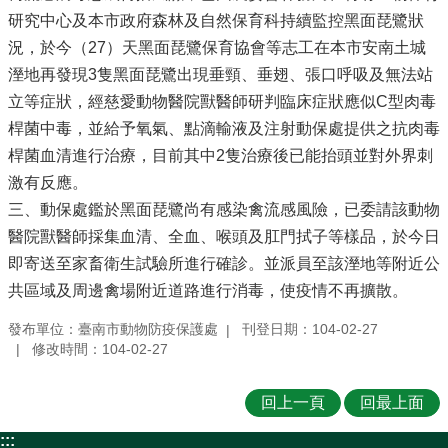
研究中心及本市政府森林及自然保育科持續監控黑面琵鷺狀
況，於今（27）天黑面琵鷺保育協會等志工在本市安南土城
溼地再發現3隻黑面琵鷺出現垂頸、垂翅、張口呼吸及無法站
立等症狀，經慈愛動物醫院獸醫師研判臨床症狀應似C型肉毒
桿菌中毒，並給予氧氣、點滴輸液及注射動保處提供之抗肉毒
桿菌血清進行治療，目前其中2隻治療後已能抬頭並對外界刺
激有反應。
三、動保處鑑於黑面琵鷺尚有感染禽流感風險，已委請該動物
醫院獸醫師採集血清、全血、喉頭及肛門拭子等樣品，於今日
即寄送至家畜衛生試驗所進行確診。並派員至該溼地等附近公
共區域及周邊禽場附近道路進行消毒，使疫情不再擴散。
發布單位：臺南市動物防疫保護處
刊登日期：104-02-27
修改時間：104-02-27
回上一頁
回最上面
:::