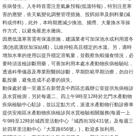
疾病發生。入冬時首需注意氣象預報(低溫特報)，特別注意寒
害的應變，依天氣變化調整管理措施、投餌頻率及飼料量(減
料或停料)，此外，本時期應減少換池、捕撈、大量換水等操
作方式，以避免罹患水黴病。
因應低溫寒害需有保溫措施，建議業者可加深池水或利用渡冬
溝(池底溝狀加深結構)，以維持較高且穩定的水溫。另，適時
增加水車的使用以提升穩定溶氧量，並觀察魚蝦攝食情況，必
要時須送檢診斷用藥，可善加利用本處水產動物疾病檢驗站，
透過科學儀器及專業獸醫師診斷，早期防範早期治療，勿自行
亂投藥，避免造成不必要的損失。
動保處於週一至週五在新營及中西區忠義辦公室提供魚病檢診
及水質檢測，另於每週二、四上午9時至12時於北門水產動物
疾病檢驗中心駐診，並以定點方式，派遣水產動物行動診療車
提供安南區水產動物疾病檢診與水質檢驗相關服務(每週一上
午9時至12時於城西里活動中心『城西街3段431號』及每週三
於四草里活動中心『大眾路656號』)，歡迎多加利用。