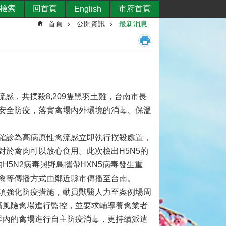
檢索
回首頁
市府首頁
English
首頁
公開資訊
最新消息
流感，共撲殺8,209隻黑羽土雞，台南市長
安全防疫，落實禽場內外環境的消毒、保溫
確診為高病原性禽流感立即執行撲殺處置，
於禽肉可以放心食用。此次檢出H5N5的
5N2病毒與野鳥攜帶HXN5病毒發生重
禽等傳播方式由鄰近縣市傳播至台南。
項強化防疫措施，動員獸醫人力至案例場周
高風險禽場進行監控，並要求輔導養禽業者
里內的禽場進行自主防疫消毒，更持續派遣