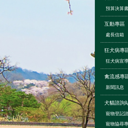
預算決算
互動專區
處長信箱
狂犬病專
狂犬病宣
禽流感專
新聞訊息
犬貓諮詢
寵物登記
寵物協尋