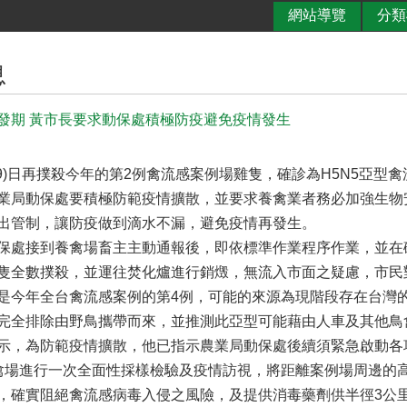
網站導覽
分類
息
發期 黃市長要求動保處積極防疫避免疫情發生
9)日再撲殺今年的第2例禽流感案例場雞隻，確診為H5N5亞型禽
業局動保處要積極防範疫情擴散，並要求養禽業者務必加強生物
出管制，讓防疫做到滴水不漏，避免疫情再發生。
保處接到養禽場畜主主動通報後，即依標準作業程序作業，並在
隻全數撲殺，並運往焚化爐進行銷燬，無流入市面之疑慮，市民對
是今年全台禽流感案例的第4例，可能的來源為現階段存在台灣的H
完全排除由野鳥攜帶而來，並推測此亞型可能藉由人車及其他鳥
示，為防範疫情擴散，他已指示農業局動保處後續須緊急啟動各
禽場進行一次全面性採樣檢驗及疫情訪視，將距離案例場周邊的
，確實阻絕禽流感病毒入侵之風險，及提供消毒藥劑供半徑3公