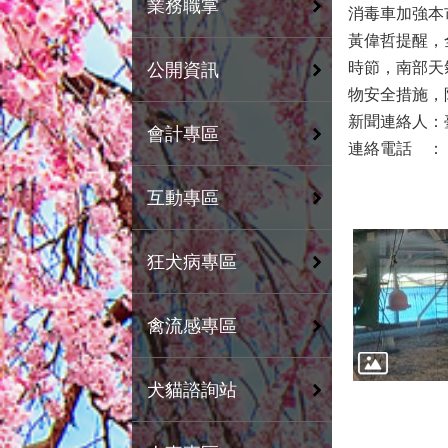
業務職掌
消毒車加強本
黃偉哲提醒，
時節，南部天
公開資訊
物安全措施，
新聞連絡人
會計專區
連絡電話 ：（0
互動專區
狂犬病專區
禽流感專區
犬貓諮詢站