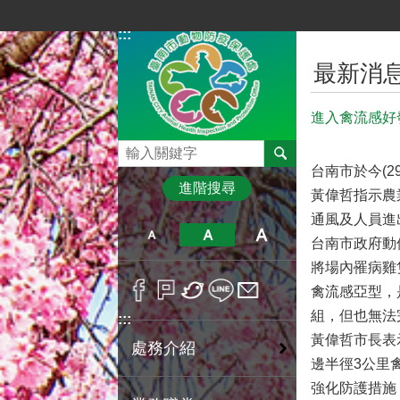
跳到主要內容區塊
:::
:::
最新消
進入禽流感好
搜尋
台南市於今(2
進階搜尋
黃偉哲指示農
通風及人員進
台南市政府動
將場內罹病雞
禽流感亞型，
組，但也無法
:::
黃偉哲市長表
處務介紹
邊半徑3公里
強化防護措施