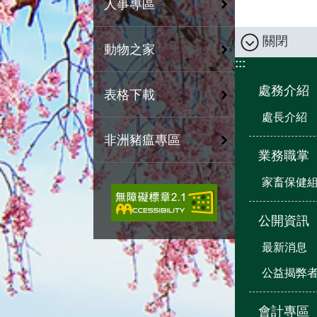
人事專區
關閉
動物之家
:::
處務介紹
表格下載
處長介紹
非洲豬瘟專區
業務職掌
家畜保健
公開資訊
最新消息
公益揭弊
會計專區