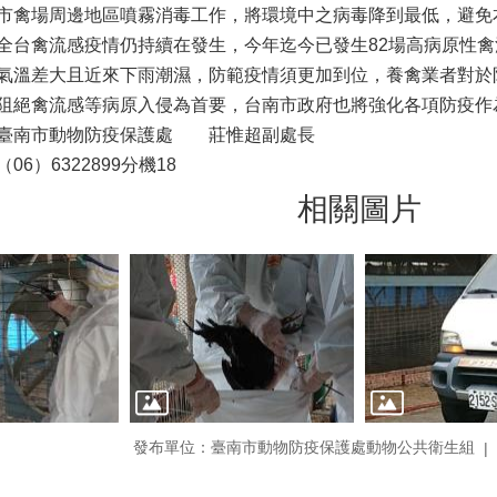
市禽場周邊地區噴霧消毒工作，將環境中之病毒降到最低，避免
全台禽流感疫情仍持續在發生，今年迄今已發生82場高病原性
氣溫差大且近來下雨潮濕，防範疫情須更加到位，養禽業者對於
阻絕禽流感等病原入侵為首要，台南市政府也將強化各項防疫作
：臺南市動物防疫保護處 莊惟超副處長
6）6322899分機18
相關圖片
發布單位：臺南市動物防疫保護處動物公共衛生組