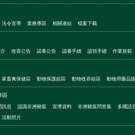
法令宣導
業務專區
相關連結
檔案下載
簡介
收容公告
認養公告
認養手續
認領手續
作業規範
家畜禽保健區
動物保護組區
動物收容組區
動物用藥品
專區
聞訊息
認識非洲豬瘟
宣導資料
非洲豬瘟問答集
多國語
活動照片