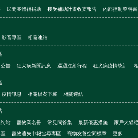
書
民間團體補捐助
接受補助計畫收支報告
內部控制聲明書
影音專區
相關連結
區
導公告
狂犬病新聞訊息
巡迴注射行程
狂犬病疫情統計
區
疫情訊息
相關檔案下載
相關連結
站
諮詢站
寵物業名冊
常見問答集
最新優惠措施
家戶犬貓
專區
寵物遺失申報協尋專區
寵物友善空間標章
更多