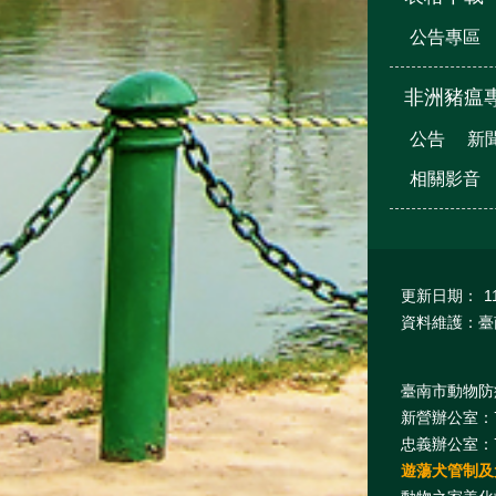
公告專區
非洲豬瘟
公告
新
相關影音
更新日期：
1
資料維護：臺
臺南市動物防疫保護
新營辦公室：7
忠義辦公室：7
遊蕩犬管制及犬