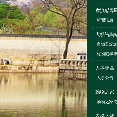
禽流感專
新聞訊息
犬貓諮詢
寵物登記
寵物協尋
人事專區
人事公告
動物之家
動物之家
表格下載