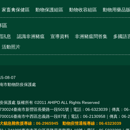
家畜禽保健區
動物保護組區
動物收容組區
動物用藥品
專區
聞訊息
認識非洲豬瘟
宣導資料
非洲豬瘟問答集
多國語
活動照片
15-08-07
南市動物防疫保護處
處 版權所有 ©2011 AHIPO ALL Rights Reserved
30024臺南市新營區長榮路一段501號｜電話：06-6323039｜傳真：06-6
00016臺南市中西區忠義路一段87號｜電話︰06-2130958｜傳真︰06-21
貓急難救援專線：06-2965945 動物疫情通報專線：06-6323039