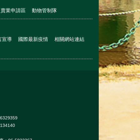
販賣業申請區
動物管制隊
言宣導
國際最新疫情
相關網站連結
329359
34140