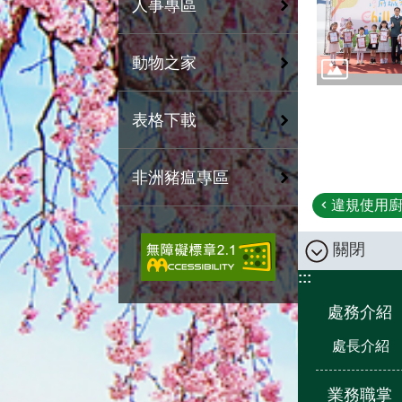
人事專區
動物之家
表格下載
非洲豬瘟專區
違規使用廚餘
關閉
:::
處務介紹
處長介紹
業務職掌