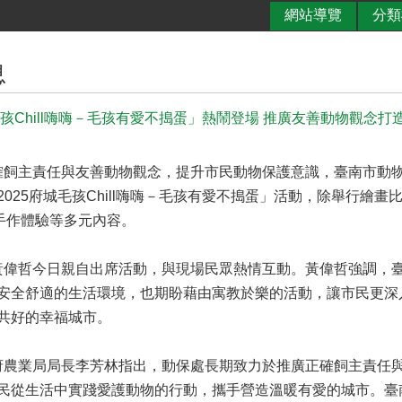
網站導覽
分類
息
毛孩Chill嗨嗨－毛孩有愛不搗蛋」熱鬧登場 推廣友善動物觀念打
主責任與友善動物觀念，提升市民動物保護意識，臺南市動物防
2025府城毛孩Chill嗨嗨－毛孩有愛不搗蛋」活動，除舉行繪
Y手作體驗等多元內容。
哲今日親自出席活動，與現場民眾熱情互動。黃偉哲強調，臺
安全舒適的生活環境，也期盼藉由寓教於樂的活動，讓市民更深
共好的幸福城市。
業局局長李芳林指出，動保處長期致力於推廣正確飼主責任與
民從生活中實踐愛護動物的行動，攜手營造溫暖有愛的城市。臺