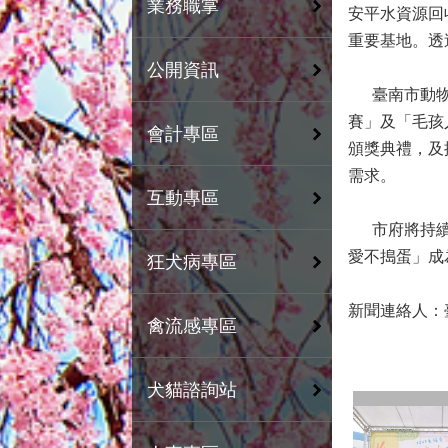
業務職掌
安平水資源回
重要基地。透
公開資訊
臺南市動物防
賽」及「毛孩
會計專區
頒獎典禮，及
需求。
互動專區
市府將持續推
愛不搗蛋」成
狂犬病專區
新聞連絡人：臺
禽流感專區
犬貓諮詢站