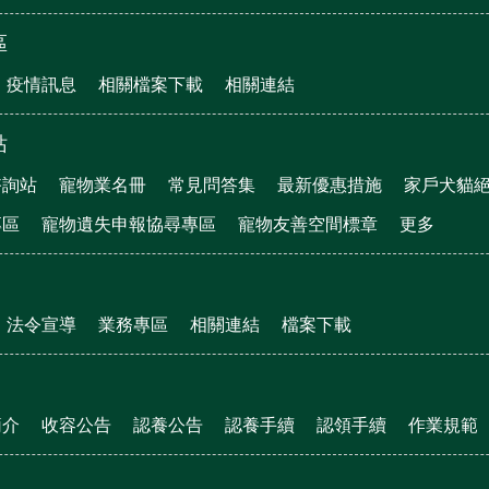
區
疫情訊息
相關檔案下載
相關連結
站
諮詢站
寵物業名冊
常見問答集
最新優惠措施
家戶犬貓
專區
寵物遺失申報協尋專區
寵物友善空間標章
更多
法令宣導
業務專區
相關連結
檔案下載
簡介
收容公告
認養公告
認養手續
認領手續
作業規範