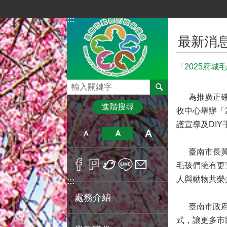
跳到主要內容區塊
:::
:::
最新消
「2025府城
搜尋
為推廣正確飼
進階搜尋
收中心舉辦「
護宣導及DI
臺南市長黃偉
毛孩們擁有更
人與動物共榮
:::
處務介紹
臺南市政府農
式，讓更多市