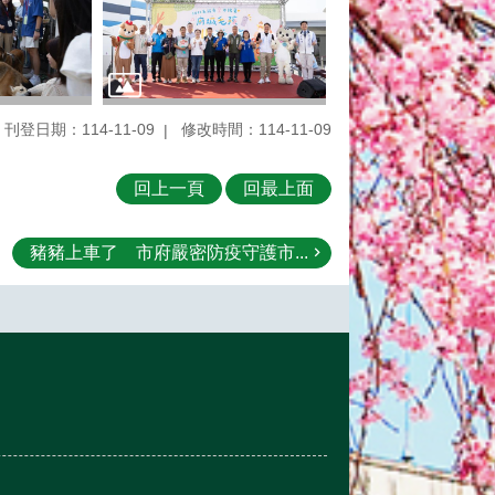
刊登日期：114-11-09
修改時間：114-11-09
回上一頁
回最上面
豬豬上車了 市府嚴密防疫守護市...