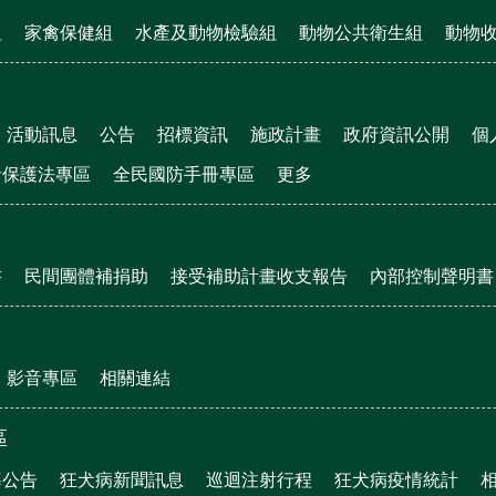
組
家禽保健組
水產及動物檢驗組
動物公共衛生組
動物
活動訊息
公告
招標資訊
施政計畫
政府資訊公開
個
者保護法專區
全民國防手冊專區
更多
書
民間團體補捐助
接受補助計畫收支報告
內部控制聲明書
影音專區
相關連結
區
導公告
狂犬病新聞訊息
巡迴注射行程
狂犬病疫情統計