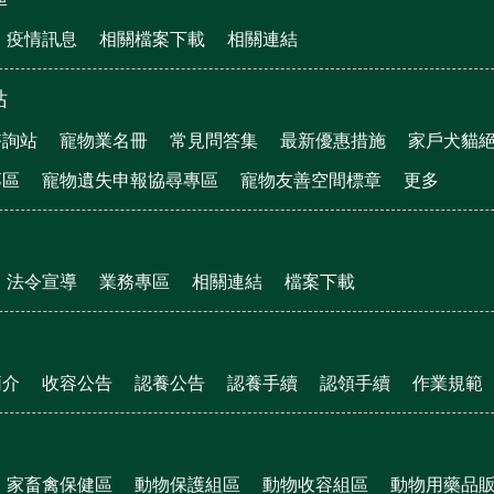
疫情訊息
相關檔案下載
相關連結
站
諮詢站
寵物業名冊
常見問答集
最新優惠措施
家戶犬貓
專區
寵物遺失申報協尋專區
寵物友善空間標章
更多
法令宣導
業務專區
相關連結
檔案下載
簡介
收容公告
認養公告
認養手續
認領手續
作業規範
家畜禽保健區
動物保護組區
動物收容組區
動物用藥品