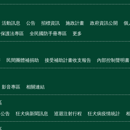
活動訊息
公告
招標資訊
施政計畫
政府資訊公開
個
者保護法專區
全民國防手冊專區
更多
書
民間團體補捐助
接受補助計畫收支報告
內部控制聲明書
影音專區
相關連結
區
導公告
狂犬病新聞訊息
巡迴注射行程
狂犬病疫情統計
區