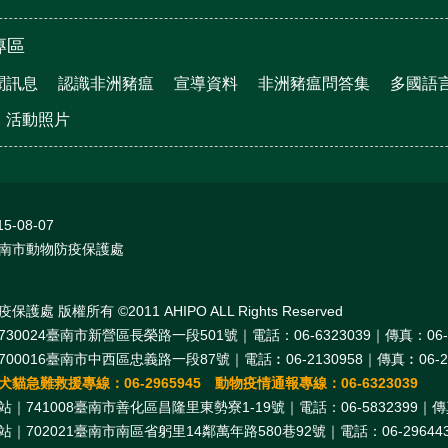
專區
聞訊息
認識非洲豬瘟
宣導資料
非洲豬瘟問答集
多國語
活動照片
15-08-07
南市動物防疫保護處
處 版權所有 ©2011 AHIPO ALL Rights Reserved
30024臺南市新營區長榮路一段501號｜電話：06-6323039｜傳真：06-6
00016臺南市中西區忠義路一段87號｜電話︰06-2130958｜傳真︰06-21
貓急難救援專線：06-2965945 動物疫情通報專線：06-6323039
｜741008臺南市善化區昌隆里東勢寮1-19號｜電話：06-5832399｜傳真：
｜702021臺南市南區省躬里14鄰萬年路580巷92號｜電話：06-2964439