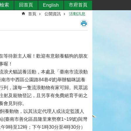
檢索
回首頁
市府首頁
English
首頁
公開資訊
活動訊息
在等待新主人喔！歡迎有意願養貓狗的朋友
事喔！
流浪犬貓認養活動，本處及「臺南市流浪動
臺南市中西區公園路84巷4號)舉辦貓咪認養
行列，讓每一隻流浪動物有家可歸。民眾認
注射及寵物登記，且另享有免費絕育手術之
養會見到你。
者飼養動物，以其法定代理人或法定監護人
臺南市善化區昌隆里東勢寮1~19號)與灣
9時至12時；下午1時30分至4時30分）