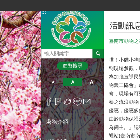
跳到主要內容區塊
:::
:::
活動訊
臺南市動物之
搜尋
喵！小貓小狗
進階搜尋
到現場參觀，
為加強宣導民
物義工協會」
會，現場有可
養之流浪動物
優惠，優惠多
:::
由於動物保護
處務介紹
為飼主。」認
裡站(臺南市南