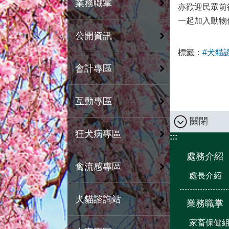
業務職掌
亦歡迎民眾前
一起加入動物保
公開資訊
標籤：
#犬貓
會計專區
互動專區
關閉
狂犬病專區
:::
處務介紹
禽流感專區
處長介紹
犬貓諮詢站
業務職掌
家畜保健