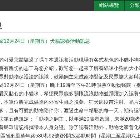
網站導覽
分類
息
家12月24日（星期五）犬貓認養活動訊息
的可愛您體驗過了嗎？本週認養活動現場有各式花色的小貓小狗
將有親切的志工為您介紹，歡迎您一起來了解養貓咪小狗的大小
眾對動物保護法的認識，鼓勵飼主完成寵物登記及民眾擴大參與
於12月24日（星期五）晚上19時至下午21時假勝立動物醫院（
愛又貼心的小貓咪，希望民眾能多關懷流浪動物並踴躍加入認養
，本單位將完成驅除內外寄生蟲之投藥、狂犬病疫苗注射、晶片
多，且有可愛的動物陪伴你，渡過生命中精彩的每一天，期待認
法第五條規定：「動物之飼主，以年滿20歲者為限，未滿20歲
養民眾請記得攜帶本人身分證。除了認養活動外，動物之家善化站(
區省躬里萬年路580巷92號)於開放參觀時間（星期二至星期六上午