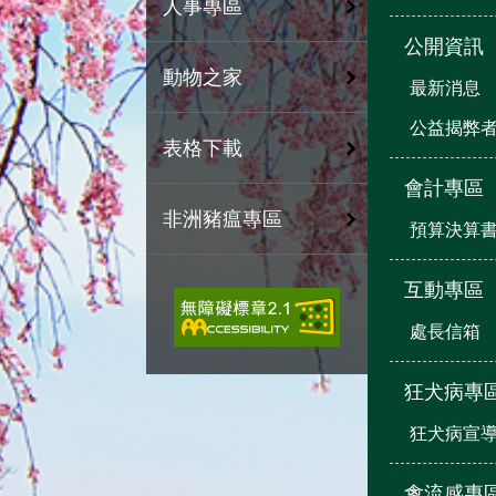
人事專區
公開資訊
動物之家
最新消息
公益揭弊
表格下載
會計專區
非洲豬瘟專區
預算決算
互動專區
處長信箱
狂犬病專
狂犬病宣
禽流感專