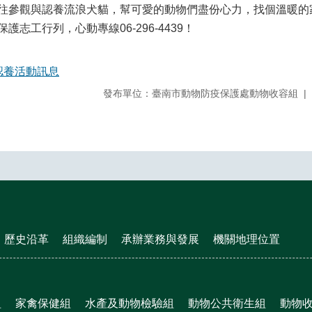
往參觀與認養流浪犬貓，幫可愛的動物們盡份心力，找個溫暖的
護志工行列，心動專線06-296-4439！
認養活動訊息
發布單位：臺南市動物防疫保護處動物收容組
歷史沿革
組織編制
承辦業務與發展
機關地理位置
組
家禽保健組
水產及動物檢驗組
動物公共衛生組
動物