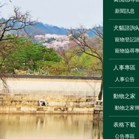
新聞訊息
犬貓諮詢
寵物登記
寵物協尋
人事專區
人事公告
動物之家
動物之家
表格下載
公告專區