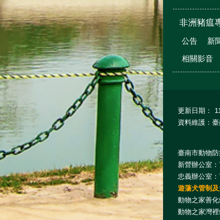
非洲豬瘟
公告
新
相關影音
更新日期：
1
資料維護：臺
臺南市動物防疫保護
新營辦公室：7
忠義辦公室：7
遊蕩犬管制及犬
動物之家善化站
動物之家灣裡站