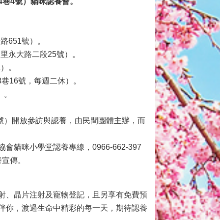
4巷4號）
貓咪認養會。
路651號）。
山里永大路二段25號）。
休）。
8巷16號，每週二休）。
）。
。
2號）開放參訪與認養，由民間團體主辦，而
貓咪小學堂認養專線，0966-662-397
養宣傳。
射、晶片注射及寵物登記，且另享有免費預
伴你，渡過生命中精彩的每一天，期待認養