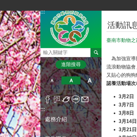
跳到主要內容區塊
:::
:::
活動訊
臺南市動物之
搜尋
為加強宣導民
進階搜尋
流浪動物協會
又貼心的狗狗
認養活動場次
3月2日
3
月7日
:::
3月8日
處務介紹
3
月14
3
月21