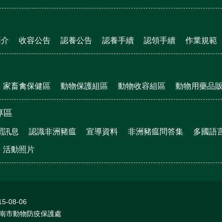
簡介
收容公告
認養公告
認養手續
認領手續
作業規範
家畜禽保健區
動物保護組區
動物收容組區
動物用藥品
專區
聞訊息
認識非洲豬瘟
宣導資料
非洲豬瘟問答集
多國語
活動照片
15-08-06
南市動物防疫保護處