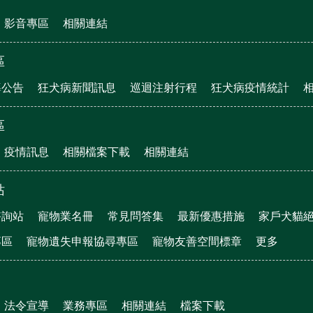
影音專區
相關連結
區
導公告
狂犬病新聞訊息
巡迴注射行程
狂犬病疫情統計
區
疫情訊息
相關檔案下載
相關連結
站
諮詢站
寵物業名冊
常見問答集
最新優惠措施
家戶犬貓
專區
寵物遺失申報協尋專區
寵物友善空間標章
更多
法令宣導
業務專區
相關連結
檔案下載