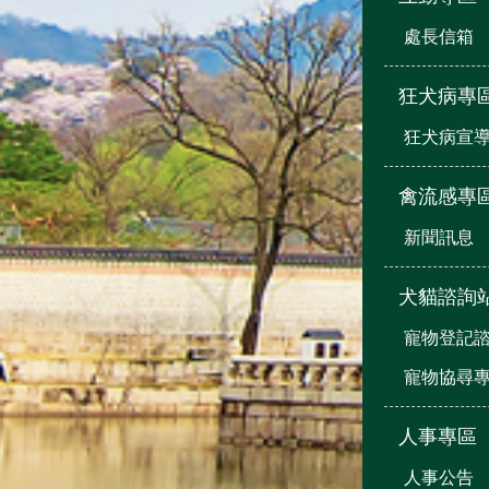
處長信箱
狂犬病專
狂犬病宣
禽流感專
新聞訊息
犬貓諮詢
寵物登記
寵物協尋
人事專區
人事公告