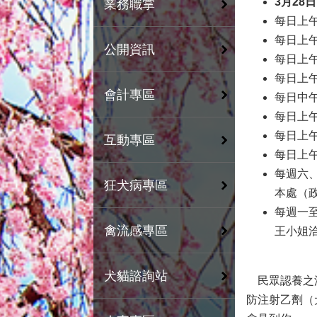
3
月28
業務職掌
每日上午
每日上午
公開資訊
每日上午
每日上午
會計專區
每日中午
每日上午
每日上午
互動專區
每日上午
每週六、
狂犬病專區
本處（
每週一至
禽流感專區
王小姐
犬貓諮詢站
民眾認養之流
防注射乙劑（