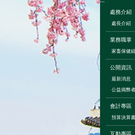
:::
處務介紹
處長介紹
業務職掌
家畜保健
公開資訊
最新消息
公益揭弊
會計專區
預算決算
互動專區