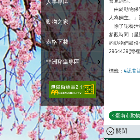
會見到你。
人事專區
由於動物保護
人為飼主。」
動物之家
除了認養活動
參觀時間（星
表格下載
的動物們盡份
2964439(灣
非洲豬瘟專區
標籤：
#認養
臺南市動物
關閉