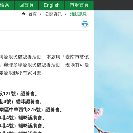
檢索
回首頁
市府首頁
English
首頁
公開資訊
活動訊息
與流浪犬貓認養活動，本處與「臺南市關懷
」辦理多場流浪犬貓認養活動，現場有可愛
隻流浪動物有家可歸。
段121號）認養會。
巷4號）
貓咪認養會。
永康區中華西街275號）認養會。
4巷4號）
貓咪認養會。
4巷4號）
貓咪認養會。