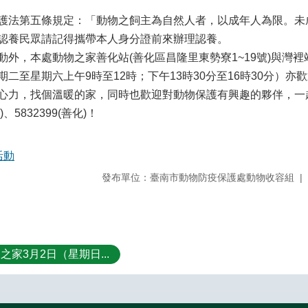
法第五條規定：「動物之飼主為自然人者，以成年人為限。未
認養民眾請記得攜帶本人身分證前來辦理認養。
外，本處動物之家善化站(善化區昌隆里東勢寮1~19號)與灣裡站
期二至星期六上午9時至12時；下午13時30分至16時30分）
心力，找個溫暖的家，同時也歡迎對動物保護有興趣的夥伴，一起
裡)、5832399(善化)！
活動
發布單位：臺南市動物防疫保護處動物收容組
之家3月2日（星期日...