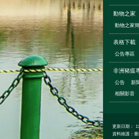
動物之家
動物之家
表格下載
公告專區
非洲豬瘟
公告
新
相關影音
更新日期：
1
資料維護：臺