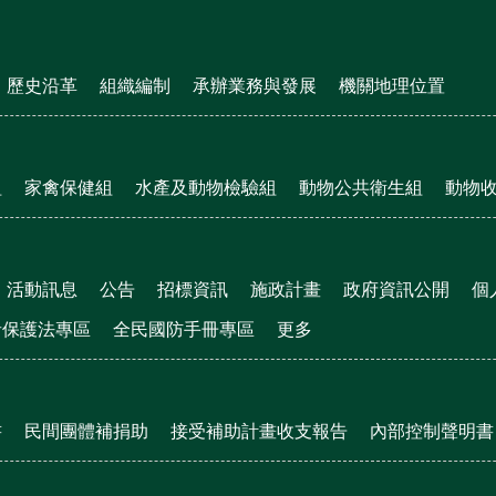
歷史沿革
組織編制
承辦業務與發展
機關地理位置
組
家禽保健組
水產及動物檢驗組
動物公共衛生組
動物
活動訊息
公告
招標資訊
施政計畫
政府資訊公開
個
者保護法專區
全民國防手冊專區
更多
書
民間團體補捐助
接受補助計畫收支報告
內部控制聲明書