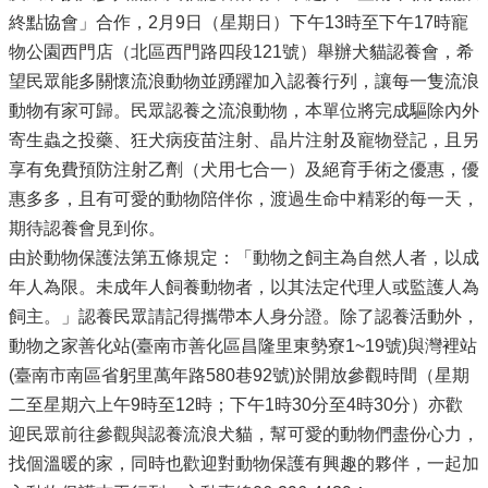
終點協會」合作，2月9日（星期日）下午13時至下午17時寵
物公園西門店（北區西門路四段121號）舉辦犬貓認養會，希
望民眾能多關懷流浪動物並踴躍加入認養行列，讓每一隻流浪
動物有家可歸。民眾認養之流浪動物，本單位將完成驅除內外
寄生蟲之投藥、狂犬病疫苗注射、晶片注射及寵物登記，且另
享有免費預防注射乙劑（犬用七合一）及絕育手術之優惠，優
惠多多，且有可愛的動物陪伴你，渡過生命中精彩的每一天，
期待認養會見到你。
由於動物保護法第五條規定：「動物之飼主為自然人者，以成
年人為限。未成年人飼養動物者，以其法定代理人或監護人為
飼主。」認養民眾請記得攜帶本人身分證。除了認養活動外，
動物之家善化站(臺南市善化區昌隆里東勢寮1~19號)與灣裡站
(臺南市南區省躬里萬年路580巷92號)於開放參觀時間（星期
二至星期六上午9時至12時；下午1時30分至4時30分）亦歡
迎民眾前往參觀與認養流浪犬貓，幫可愛的動物們盡份心力，
找個溫暖的家，同時也歡迎對動物保護有興趣的夥伴，一起加