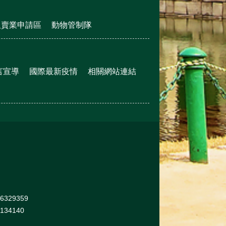
販賣業申請區
動物管制隊
言宣導
國際最新疫情
相關網站連結
329359
34140