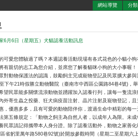
網站導覽
分類
息
家6月6日（星期五）犬貓認養活動訊息
的可愛您體驗過了嗎？本週認養活動現場有各式花色的小貓小狗
將有親切的志工為您介紹，並席您了解養貓咪小狗的大小事喔！
眾對動物保護法的認識，鼓勵飼主完成寵物登記及民眾擴大參與
時至下午21時假勝立動物醫院（臺南市中西區公園路84巷4號)
希望民眾能多關懷流浪動物並踴躍加入認養行列，讓每一隻流浪
內外寄生蟲之投藥、狂犬病疫苗注射、晶片注射及寵物登記，且
惠，優惠多多，且有可愛的動物陪伴你，渡過生命中精彩的每一
法第五條規定：「動物之飼主為自然人者，以成年人為限。未成
養民眾請記得攜帶本人身分證。除了認養活動外，動物之家善化站(
區省躬里萬年路580巷92號)於開放參觀時間（星期二至星期六上午