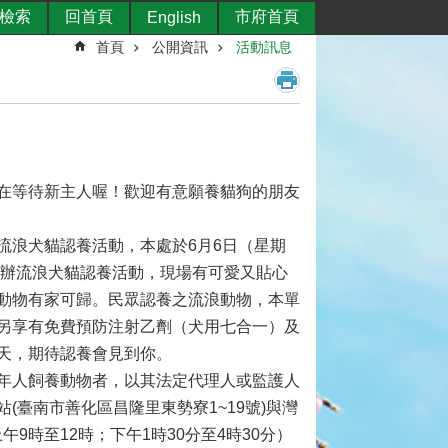
檢索
回首頁
市府首頁
English
首頁
公開資訊
活動訊息
在等待新主人喔！歡迎有意願養貓狗的朋友
流浪犬貓認養活動，本處於6月6日（星期
，舉辦流浪犬貓認養活動，現場有可愛又貼心
動物有家可歸。民眾認養之流浪動物，本單
另享有免費預防注射乙劑（犬用七合一）及
天，期待認養會見到你。
年人飼養動物者，以其法定代理人或監護人
臺南市善化區昌隆里東勢寮1~19號)與灣
9時至12時；下午1時30分至4時30分）