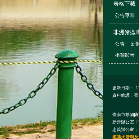
表格下載
公告專區
非洲豬瘟
公告
新
相關影音
更新日期：
1
資料維護：臺
臺南市動物防疫保護
新營辦公室：7
忠義辦公室：7
遊蕩犬管制及犬