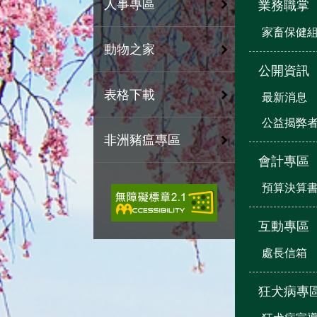
人事專區
業務職掌
家畜保健
動物之家
公開資訊
表格下載
最新消息
公益揭弊
非洲豬瘟專區
會計專區
預算決算
互動專區
處長信箱
狂犬病專