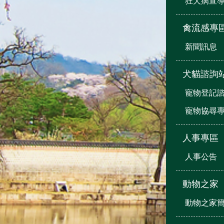
狂犬病宣
禽流感專
新聞訊息
犬貓諮詢
寵物登記
寵物協尋
人事專區
人事公告
動物之家
動物之家