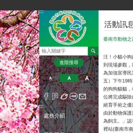
跳到主要內容區塊
:::
:::
活動訊
臺南市動物之
搜尋
汪！小貓小狗
進階搜尋
到現場參觀，
為加強宣導民
五）下午19
的狗狗貓貓，
位將完成驅除
絕育手術之優
:::
由於動物保護
處務介紹
為飼主。」認
裡站(臺南市南