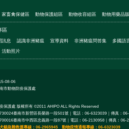
家畜禽保健區
動物保護組區
動物收容組區
動物用藥品
專區
聞訊息
認識非洲豬瘟
宣導資料
非洲豬瘟問答集
多國語
活動照片
15-08-06
南市動物防疫保護處
處 版權所有 ©2011 AHIPO ALL Rights Reserved
30024臺南市新營區長榮路一段501號｜電話：06-6323039｜傳真：06-6
00016臺南市中西區忠義路一段87號｜電話︰06-2130958｜傳真︰06-21
貓急難救援專線：06-2965945 動物疫情通報專線：06-6323039