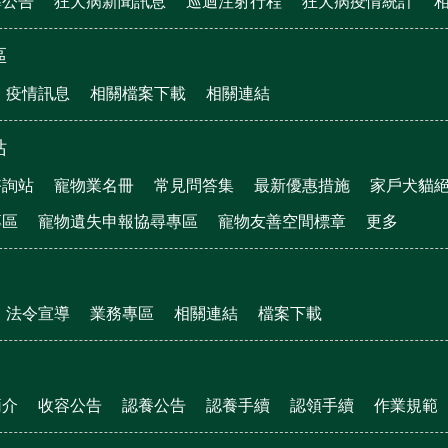
導公告
狂犬病新聞訊息
巡迴注射行程
狂犬病疫情統計
區
疫情訊息
相關檔案下載
相關連結
站
諮詢站
寵物業名冊
常見問答集
最新優惠措施
家戶犬貓
專區
寵物遺失申報協尋專區
寵物友善空間標章
更多
法令宣導
業務專區
相關連結
檔案下載
簡介
收容公告
認養公告
認養手續
認領手續
作業規範