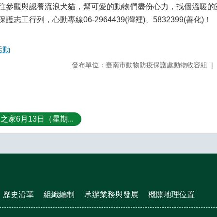
往參觀與認養流浪犬貓，幫可愛的動物們盡份心力，找個溫暖的
志工行列，心動專線06-2964439(灣裡)、5832399(善化)！
活動
發布單位：臺南市動物防疫保護處動物收容組
家6月13日（星期...
歷史沿革
組織編制
承辦業務與發展
機關地理位置