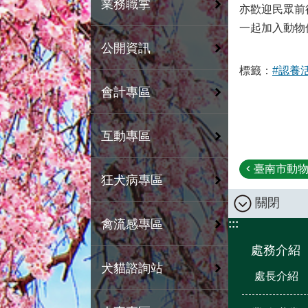
業務職掌
亦歡迎民眾前
一起加入動物保護
公開資訊
標籤：
#認養
會計專區
互動專區
臺南市動物之
狂犬病專區
關閉
禽流感專區
:::
處務介紹
犬貓諮詢站
處長介紹