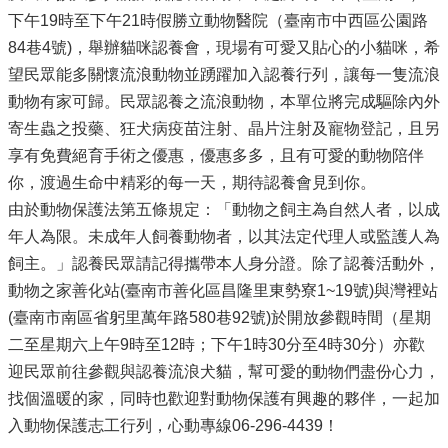
下午19時至下午21時假勝立動物醫院（臺南市中西區公園路
84巷4號)，舉辦貓咪認養會，現場有可愛又貼心的小貓咪，希
望民眾能多關懷流浪動物並踴躍加入認養行列，讓每一隻流浪
動物有家可歸。民眾認養之流浪動物，本單位將完成驅除內外
寄生蟲之投藥、狂犬病疫苗注射、晶片注射及寵物登記，且另
享有免費絕育手術之優惠，優惠多多，且有可愛的動物陪伴
你，渡過生命中精彩的每一天，期待認養會見到你。
由於動物保護法第五條規定：「動物之飼主為自然人者，以成
年人為限。未成年人飼養動物者，以其法定代理人或監護人為
飼主。」認養民眾請記得攜帶本人身分證。除了認養活動外，
動物之家善化站(臺南市善化區昌隆里東勢寮1~19號)與灣裡站
(臺南市南區省躬里萬年路580巷92號)於開放參觀時間（星期
二至星期六上午9時至12時；下午1時30分至4時30分）亦歡
迎民眾前往參觀與認養流浪犬貓，幫可愛的動物們盡份心力，
找個溫暖的家，同時也歡迎對動物保護有興趣的夥伴，一起加
入動物保護志工行列，心動專線06-296-4439！