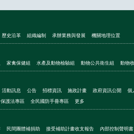
歷史沿革
組織編制
承辦業務與發展
機關地理位置
組
家禽保健組
水產及動物檢驗組
動物公共衛生組
動物
活動訊息
公告
招標資訊
施政計畫
政府資訊公開
個
者保護法專區
全民國防手冊專區
更多
書
民間團體補捐助
接受補助計畫收支報告
內部控制聲明書