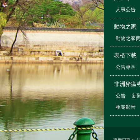
人事公告
動物之家
動物之家
表格下載
公告專區
非洲豬瘟
公告
新
相關影音