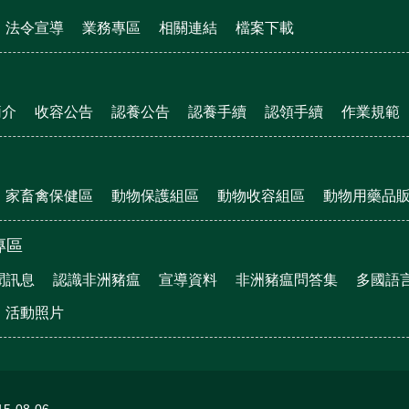
法令宣導
業務專區
相關連結
檔案下載
簡介
收容公告
認養公告
認養手續
認領手續
作業規範
家畜禽保健區
動物保護組區
動物收容組區
動物用藥品
專區
聞訊息
認識非洲豬瘟
宣導資料
非洲豬瘟問答集
多國語
活動照片