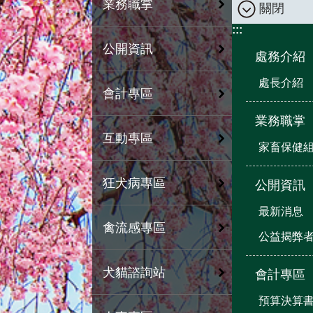
業務職掌
關閉
:::
公開資訊
處務介紹
處長介紹
會計專區
業務職掌
互動專區
家畜保健
狂犬病專區
公開資訊
最新消息
禽流感專區
公益揭弊
犬貓諮詢站
會計專區
預算決算