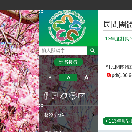
跳到主要內容區塊
:::
:::
民間團
113年度對民
搜尋
進階搜尋
對民間團體或
pdf(138.9
:::
處務介紹
113年度對