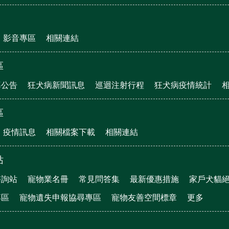
影音專區
相關連結
區
導公告
狂犬病新聞訊息
巡迴注射行程
狂犬病疫情統計
區
疫情訊息
相關檔案下載
相關連結
站
諮詢站
寵物業名冊
常見問答集
最新優惠措施
家戶犬貓
專區
寵物遺失申報協尋專區
寵物友善空間標章
更多