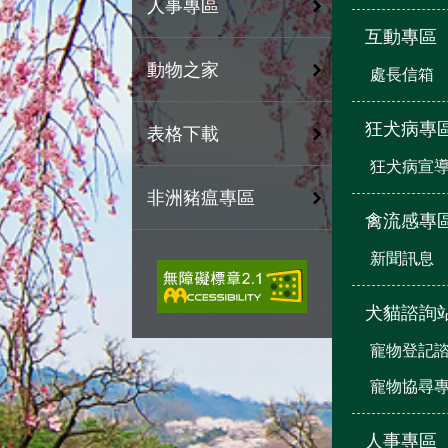
人事專區
互動專區
動物之家
處長信箱
狂犬病專
表格下載
狂犬病宣
非洲豬瘟專區
禽流感專
新聞訊息
犬貓諮詢
寵物登記
寵物協尋
人事專區