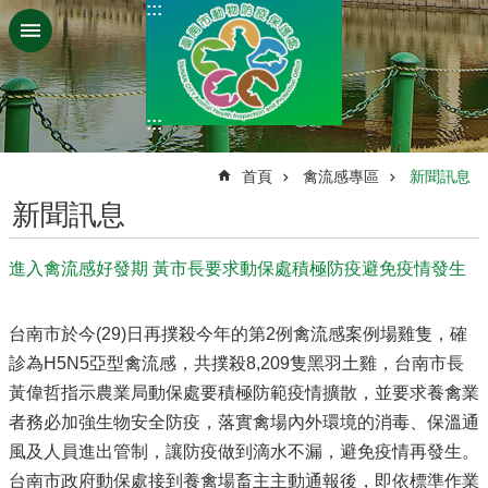
:::
跳到主要內容區塊
:::
:::
首頁
禽流感專區
新聞訊息
新聞訊息
進入禽流感好發期 黃市長要求動保處積極防疫避免疫情發生
台南市於今(29)日再撲殺今年的第2例禽流感案例場雞隻，確
診為H5N5亞型禽流感，共撲殺8,209隻黑羽土雞，台南市長
黃偉哲指示農業局動保處要積極防範疫情擴散，並要求養禽業
者務必加強生物安全防疫，落實禽場內外環境的消毒、保溫通
風及人員進出管制，讓防疫做到滴水不漏，避免疫情再發生。
台南市政府動保處接到養禽場畜主主動通報後，即依標準作業