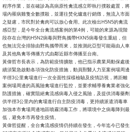
程序作業，並在確診為高病原性禽流感立即執行撲殺處置，將
場內罹病雞隻全數撲殺，並運往焚化爐進行銷燬，無流入市面
之疑慮，市民對於禽肉可以放心食用。此次檢出H5N5的禽流
感亞型，是今年全台禽流感案例的第4例，可能的來源為現階
段存在台灣的H5N2病毒與野鳥攜帶HXN5病毒發生重組，但
也無法完全排除由野鳥攜帶而來，並推測此亞型可能藉由人車
及其他鳥禽等傳播方式由鄰近縣市傳播至台南。
黃偉哲市長表示，為防範疫情擴散，他已指示農業局動保處後
續須緊急啟動各項強化防疫措施，動員獸醫人力至案例場周邊
半徑3公里禽場進行一次全面性採樣檢驗及疫情訪視，將距離
案例場周邊的高風險禽場進行監控，並要求輔導養禽業者強化
防護措施，確實阻絕禽流感病毒入侵之風險，及提供消毒藥劑
供半徑3公里內的禽場進行自主防疫消毒，更持續派遣消毒車
加強本市禽場周邊地區噴霧消毒工作，將環境中之病毒降到最
低，避免本市再發生疫情。
黃偉哲提醒，全台禽流感疫情仍持續在發生，今年迄今已發生