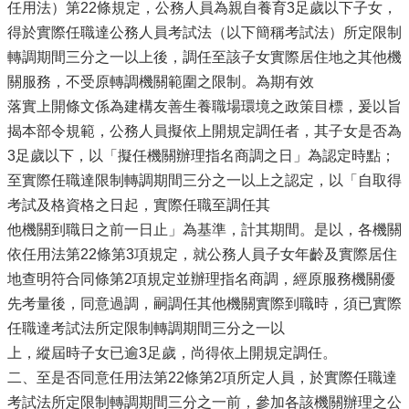
任用法）第22條規定，公務人員為親自養育3足歲以下子女，
得於實際任職達公務人員考試法（以下簡稱考試法）所定限制
轉調期間三分之一以上後，調任至該子女實際居住地之其他機
關服務，不受原轉調機關範圍之限制。為期有效
落實上開條文係為建構友善生養職場環境之政策目標，爰以旨
揭本部令規範，公務人員擬依上開規定調任者，其子女是否為
3足歲以下，以「擬任機關辦理指名商調之日」為認定時點；
至實際任職達限制轉調期間三分之一以上之認定，以「自取得
考試及格資格之日起，實際任職至調任其
他機關到職日之前一日止」為基準，計其期間。是以，各機關
依任用法第22條第3項規定，就公務人員子女年齡及實際居住
地查明符合同條第2項規定並辦理指名商調，經原服務機關優
先考量後，同意過調，嗣調任其他機關實際到職時，須已實際
任職達考試法所定限制轉調期間三分之一以
上，縱屆時子女已逾3足歲，尚得依上開規定調任。
二、至是否同意任用法第22條第2項所定人員，於實際任職達
考試法所定限制轉調期間三分之一前，參加各該機關辦理之公