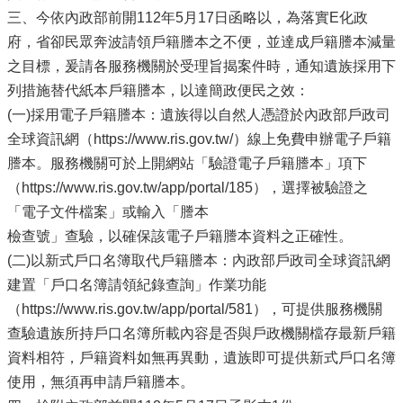
三、今依內政部前開112年5月17日函略以，為落實E化政
府，省卻民眾奔波請領戶籍謄本之不便，並達成戶籍謄本減量
之目標，爰請各服務機關於受理旨揭案件時，通知遺族採用下
列措施替代紙本戶籍謄本，以達簡政便民之效：
(一)採用電子戶籍謄本：遺族得以自然人憑證於內政部戶政司
全球資訊網（https://www.ris.gov.tw/）線上免費申辦電子戶籍
謄本。服務機關可於上開網站「驗證電子戶籍謄本」項下
（https://www.ris.gov.tw/app/portal/185），選擇被驗證之
「電子文件檔案」或輸入「謄本
檢查號」查驗，以確保該電子戶籍謄本資料之正確性。
(二)以新式戶口名簿取代戶籍謄本：內政部戶政司全球資訊網
建置「戶口名簿請領紀錄查詢」作業功能
（https://www.ris.gov.tw/app/portal/581），可提供服務機關
查驗遺族所持戶口名簿所載內容是否與戶政機關檔存最新戶籍
資料相符，戶籍資料如無再異動，遺族即可提供新式戶口名簿
使用，無須再申請戶籍謄本。