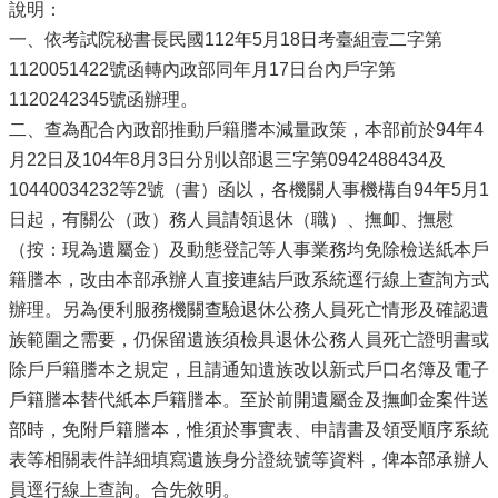
說明：
一、依考試院秘書長民國112年5月18日考臺組壹二字第
1120051422號函轉內政部同年月17日台內戶字第
1120242345號函辦理。
二、查為配合內政部推動戶籍謄本減量政策，本部前於94年4
月22日及104年8月3日分別以部退三字第0942488434及
10440034232等2號（書）函以，各機關人事機構自94年5月1
日起，有關公（政）務人員請領退休（職）、撫卹、撫慰
（按：現為遺屬金）及動態登記等人事業務均免除檢送紙本戶
籍謄本，改由本部承辦人直接連結戶政系統逕行線上查詢方式
辦理。另為便利服務機關查驗退休公務人員死亡情形及確認遺
族範圍之需要，仍保留遺族須檢具退休公務人員死亡證明書或
除戶戶籍謄本之規定，且請通知遺族改以新式戶口名簿及電子
戶籍謄本替代紙本戶籍謄本。至於前開遺屬金及撫卹金案件送
部時，免附戶籍謄本，惟須於事實表、申請書及領受順序系統
表等相關表件詳細填寫遺族身分證統號等資料，俾本部承辦人
員逕行線上查詢。合先敘明。