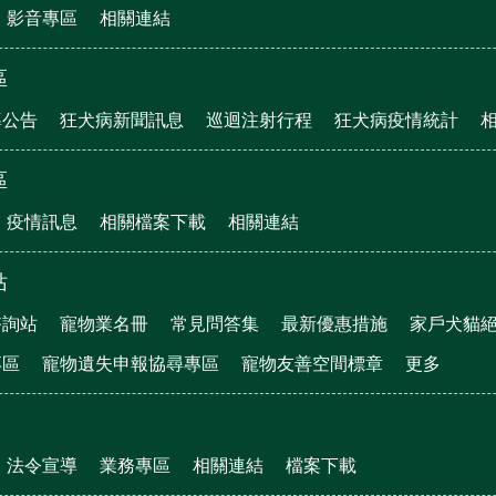
影音專區
相關連結
區
導公告
狂犬病新聞訊息
巡迴注射行程
狂犬病疫情統計
區
疫情訊息
相關檔案下載
相關連結
站
諮詢站
寵物業名冊
常見問答集
最新優惠措施
家戶犬貓
專區
寵物遺失申報協尋專區
寵物友善空間標章
更多
法令宣導
業務專區
相關連結
檔案下載