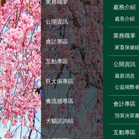
業務職掌
處務介紹
處長介紹
公開資訊
業務職掌
會計專區
家畜保健
互動專區
公開資訊
最新消息
狂犬病專區
公益揭弊
禽流感專區
會計專區
預算決算
犬貓諮詢站
互動專區