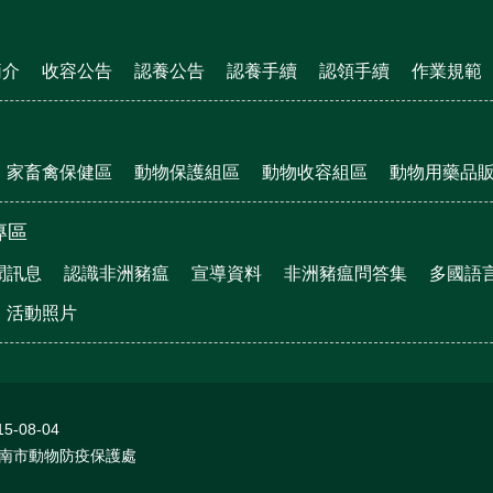
簡介
收容公告
認養公告
認養手續
認領手續
作業規範
家畜禽保健區
動物保護組區
動物收容組區
動物用藥品
專區
聞訊息
認識非洲豬瘟
宣導資料
非洲豬瘟問答集
多國語
活動照片
15-08-04
南市動物防疫保護處