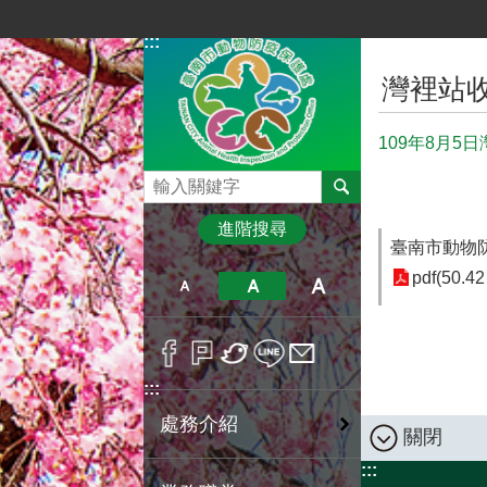
跳到主要內容區塊
:::
:::
灣裡站
109年8月5
搜尋
進階搜尋
臺南市動物防疫
pdf(50.42
:::
處務介紹
關閉
:::