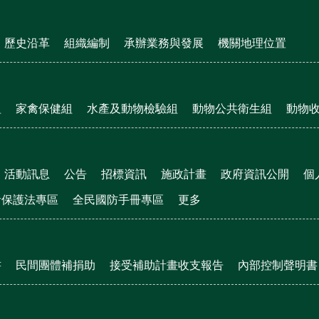
歷史沿革
組織編制
承辦業務與發展
機關地理位置
組
家禽保健組
水產及動物檢驗組
動物公共衛生組
動物
活動訊息
公告
招標資訊
施政計畫
政府資訊公開
個
者保護法專區
全民國防手冊專區
更多
書
民間團體補捐助
接受補助計畫收支報告
內部控制聲明書