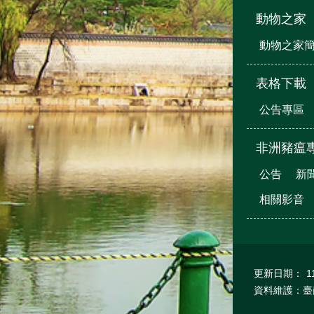
動物之家
動物之家
表格下載
公告專區
非洲豬瘟
公告
新
相關影音
更新日期：
1
資料維護：臺