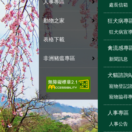
人事專區
處長信箱
動物之家
狂犬病專
狂犬病宣
表格下載
禽流感專
非洲豬瘟專區
新聞訊息
犬貓諮詢
寵物登記
寵物協尋
人事專區
人事公告