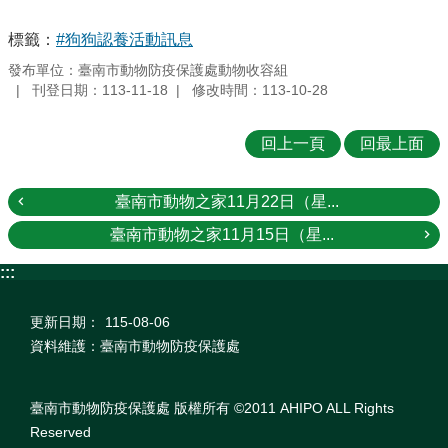
專
區
標籤：
#狗狗認養活動訊息
發布單位：臺南市動物防疫保護處動物收容組
犬
刊登日期：113-11-18
修改時間：113-10-28
貓
諮
詢
回上一頁
回最上面
站
人
臺南市動物之家11月22日（星...
事
臺南市動物之家11月15日（星...
專
區
:::
動
物
更新日期：
115-08-06
之
資料維護：臺南市動物防疫保護處
家
表
臺南市動物防疫保護處 版權所有 ©2011 AHIPO ALL Rights
格
Reserved
下