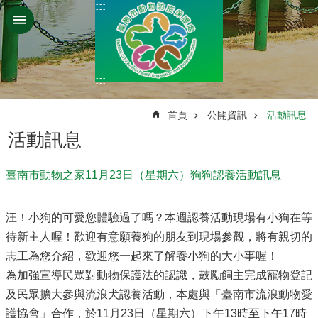
:::
搜
跳到主要內容區塊
尋
進
階
搜
:::
尋
:::
首頁
公開資訊
活動訊息
活動訊息
處
務
臺南市動物之家11月23日（星期六）狗狗認養活動訊息
介
紹
汪！小狗的可愛您體驗過了嗎？本週認養活動現場有小狗在等
業
待新主人喔！歡迎有意願養狗的朋友到現場參觀，將有親切的
務
志工為您介紹，歡迎您一起來了解養小狗的大小事喔！
職
掌
為加強宣導民眾對動物保護法的認識，鼓勵飼主完成寵物登記
及民眾擴大參與流浪犬認養活動，本處與「臺南市流浪動物愛
公
護協會」合作，於11月23日（星期六）下午13時至下午17時
開