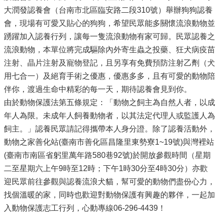
資
大潤發認養會（台南市北區臨安路二段310號）舉辦狗狗認養
訊
會，現場有可愛又貼心的狗狗，希望民眾能多關懷流浪動物並
踴躍加入認養行列，讓每一隻流浪動物有家可歸。民眾認養之
會
計
流浪動物，本單位將完成驅除內外寄生蟲之投藥、狂犬病疫苗
專
注射、晶片注射及寵物登記，且另享有免費預防注射乙劑（犬
區
用七合一）及絕育手術之優惠，優惠多多，且有可愛的動物陪
互
伴你，渡過生命中精彩的每一天，期待認養會見到你。
動
由於動物保護法第五條規定：「動物之飼主為自然人者，以成
專
年人為限。未成年人飼養動物者，以其法定代理人或監護人為
區
飼主。」認養民眾請記得攜帶本人身分證。除了認養活動外，
狂
動物之家善化站(臺南市善化區昌隆里東勢寮1~19號)與灣裡站
犬
(臺南市南區省躬里萬年路580巷92號)於開放參觀時間（星期
病
專
二至星期六上午9時至12時；下午1時30分至4時30分）亦歡
區
迎民眾前往參觀與認養流浪犬貓，幫可愛的動物們盡份心力，
找個溫暖的家，同時也歡迎對動物保護有興趣的夥伴，一起加
禽
流
入動物保護志工行列，心動專線06-296-4439！
感