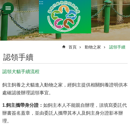
:::
跳到主要內容區塊
:::
:::
首頁
動物之家
認領手續
認領手續
認領犬貓手續流程
飼主飼養之犬貓進入動物之家，經飼主提供相關飼養證明供本
處確認後辦理認領事宜。
1.飼主攜帶身分證：
如飼主本人不能親自辦理，須填寫委託代
辦書簽名蓋章，並由委託人攜帶其本人及飼主身分證影本辦
理。