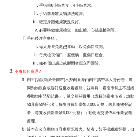
手術前8小時禁食，4小時禁水。
手術前應將犬貓清洗乾淨。
確定身體健康狀況良好。
必要時做健康檢查，如血檢、心絲蟲檢測等。
手術後注意事項：
母犬應避免激烈運動，以免傷口裂開。
每天檢視傷口，擦優碘，至傷口癒合。
如有傷口感染或裂開者應立即回診。
不養如何處理?
飼主(須設籍於臺南市)不擬飼養應由飼主攜帶本人身份證，連
同動物親自或委託送至收容處所，並填具「臺南市飼主不擬續
養動物申請切結書」，繳交相關費用（設籍於臺南市者，該動
物具寵物登記者，每隻收費新臺幣3,000元整，未具寵物登記
者，每隻收費新臺幣6,000元整）；動物送交後依本作業規範
處理。
於本市公立動物收容處所認養犬、貓者，如不擬繼續飼養，自