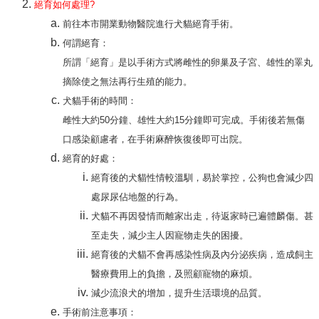
絕育如何處理?
前往本市開業動物醫院進行犬貓絕育手術。
何謂絕育：
所謂「絕育」是以手術方式將雌性的卵巢及子宮、雄性的睪丸
摘除使之無法再行生殖的能力。
犬貓手術的時間：
雌性大約50分鐘、雄性大約15分鐘即可完成。手術後若無傷
口感染顧慮者，在手術麻醉恢復後即可出院。
絕育的好處：
絕育後的犬貓性情較溫馴，易於掌控，公狗也會減少四
處尿尿佔地盤的行為。
犬貓不再因發情而離家出走，待返家時已遍體麟傷。甚
至走失，減少主人因寵物走失的困擾。
絕育後的犬貓不會再感染性病及內分泌疾病，造成飼主
醫療費用上的負擔，及照顧寵物的麻煩。
減少流浪犬的增加，提升生活環境的品質。
手術前注意事項：