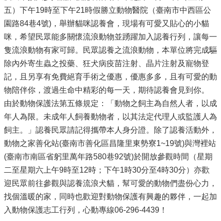
五）下午19時至下午21時假勝立動物醫院（臺南市中西區公
園路84巷4號)，舉辦貓咪認養會，現場有可愛又貼心的小貓
咪，希望民眾能多關懷流浪動物並踴躍加入認養行列，讓每一
隻流浪動物有家可歸。民眾認養之流浪動物，本單位將完成驅
除內外寄生蟲之投藥、狂犬病疫苗注射、晶片注射及寵物登
記，且另享有免費絕育手術之優惠，優惠多多，且有可愛的動
物陪伴你，渡過生命中精彩的每一天，期待認養會見到你。
由於動物保護法第五條規定：「動物之飼主為自然人者，以成
年人為限。未成年人飼養動物者，以其法定代理人或監護人為
飼主。」認養民眾請記得攜帶本人身分證。除了認養活動外，
動物之家善化站(臺南市善化區昌隆里東勢寮1~19號)與灣裡站
(臺南市南區省躬里萬年路580巷92號)於開放參觀時間（星期
二至星期六上午9時至12時；下午1時30分至4時30分）亦歡
迎民眾前往參觀與認養流浪犬貓，幫可愛的動物們盡份心力，
找個溫暖的家，同時也歡迎對動物保護有興趣的夥伴，一起加
入動物保護志工行列，心動專線06-296-4439！