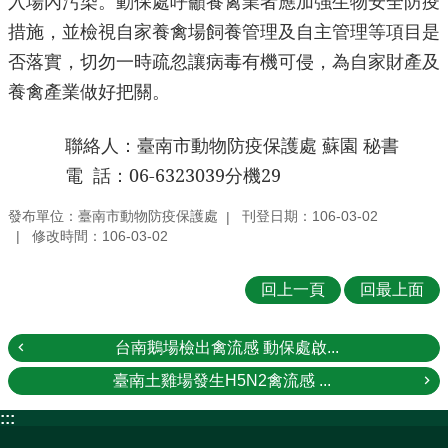
入場內污染。動保處呼籲養禽業者應加強生物安全防疫
措施，並檢視自家養禽場飼養管理及自主管理等項目是
否落實，切勿一時疏忽讓病毒有機可侵，為自家財產及
養禽產業做好把關。
聯絡人：臺南市動物防疫保護處 蘇園 秘書
電
話：
06-6323039
分機
29
發布單位：臺南市動物防疫保護處
刊登日期：106-03-02
修改時間：106-03-02
回上一頁
回最上面
台南鵝場檢出禽流感 動保處啟...
臺南土雞場發生H5N2禽流感 ...
:::