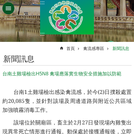
:::
跳到主要內容區塊
:::
:::
首頁
禽流感專區
新聞訊息
新聞訊息
台南土雞場檢出H5N8 禽場應落實生物安全措施加以防範
台南
1
土雞場檢出感染禽流感，於今
(2)
日撲殺處置
約
20,085
隻，並針對該場及周邊道路與附近公共區域
加強噴霧消毒工作。
該場位於關廟區，畜主於
2
月
27
日發現場內雞隻出
現異常死亡情形進行通報。動保處於接獲通報後，立即