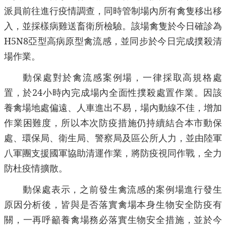
派員前往進行疫情調查，同時管制場內所有禽隻移出移
入，並採樣病雞送畜衛所檢驗。該場禽隻於今日確診為
H5N8
亞型高病原型禽流感，並同步於今日完成撲殺清
場作業。
動保處對於禽流感案例場，一律採取高規格處
置，於
24
小時內完成場內全面性撲殺處置作業。因該
養禽場地處偏遠、人車進出不易，場內動線不佳，增加
作業困難度，所以本次防疫措施仍持續結合本市動保
處、環保局、衛生局、警察局及區公所人力，並由陸軍
八軍團支援國軍協助清運作業，將防疫視同作戰，全力
防杜疫情擴散。
動保處表示，之前發生禽流感的案例場進行發生
原因分析後，皆與是否落實禽場本身生物安全防疫有
關，一再呼籲養禽場務必落實生物安全措施，並於今