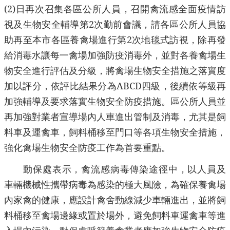
(2)
日再次召集各區公所人員，召開禽流感全面疫情訪
視及生物安全輔導第
2
次勤前會議，請各區公所人員協
助再至本市各區養禽場進行第
2
次地毯式訪視，除再發
給消毒水讓每一禽場加強防疫消毒外，並對各養禽場生
物安全進行評估及分級，將禽場生物安全措施之落實度
加以評分，依評比結果分為
ABCD
四級，後續依等級再
加強輔導及要求落實生物安全防疫措施。區公所人員並
再加強對業者宣導場內人車進出管制及消毒，尤其是飼
料車及運禽車，飼料桶移至門口等各項生物安全措施，
強化禽場生物安全防疫工作為首要重點。
動保處表示，禽流感病毒傳染途徑中，以人員及
車輛機械性攜帶病毒為感染的極大風險，為確保養禽場
內家禽的健康，應設計禽舍動線減少車輛進出，並將飼
料桶移至禽場邊緣或置於場外，避免飼料車運禽車等進