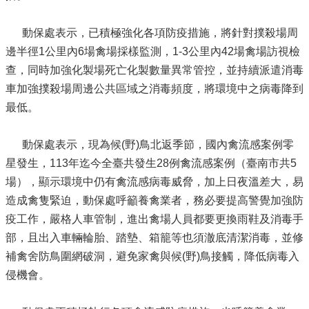
動保處表示，已積極強化各項防疫措施，將針對撲殺場周
邊半徑1公里內6場禽場採樣監測，1-3公里內42場禽場訪視檢
查，同時加強化製場死亡化製數量異常管控，並持續派遣消毒
車加強撲殺場周邊公共區域之消毒頻度，將環境中之病毒降到
最低。
動保處表示，現為候(野)鳥北返季節，國內禽流感案例零
星發生，113年迄今全臺共發生28例禽流感案例（臺南市共5
場），顯示環境中仍有禽流感病毒威脅，加上日夜溫差大，易
造成禽隻緊迫，動保處呼籲養禽業者，務必要提高警覺加強防
疫工作，嚴格人車管制，進出禽場人員都要更換雨鞋及消毒手
部，且出入車輛輪胎、踏墊、箱籠等也須澈底清潔消毒，並修
補禽舍防鳥圍網破洞，避免家禽與候(野)鳥接觸，降低病毒入
侵機會。