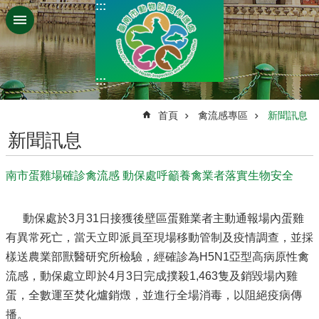
:::
跳到主要內容區塊
:::
:::
首頁
禽流感專區
新聞訊息
新聞訊息
南市蛋雞場確診禽流感 動保處呼籲養禽業者落實生物安全
動保處於3月31日接獲後壁區蛋雞業者主動通報場內蛋雞
有異常死亡，當天立即派員至現場移動管制及疫情調查，並採
樣送農業部獸醫研究所檢驗，經確診為H5N1亞型高病原性禽
流感，動保處立即於4月3日完成撲殺1,463隻及銷毀場內雞
蛋，全數運至焚化爐銷燬，並進行全場消毒，以阻絕疫病傳
播。