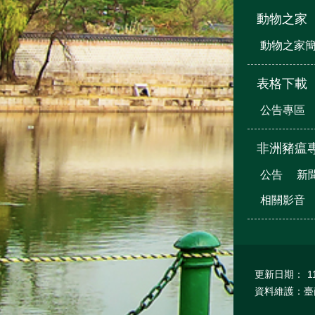
動物之家
動物之家
表格下載
公告專區
非洲豬瘟
公告
新
相關影音
更新日期：
1
資料維護：臺