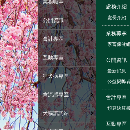
業務職掌
處務介紹
處長介紹
公開資訊
業務職掌
會計專區
家畜保健
互動專區
公開資訊
最新消息
狂犬病專區
公益揭弊
禽流感專區
會計專區
預算決算
犬貓諮詢站
互動專區