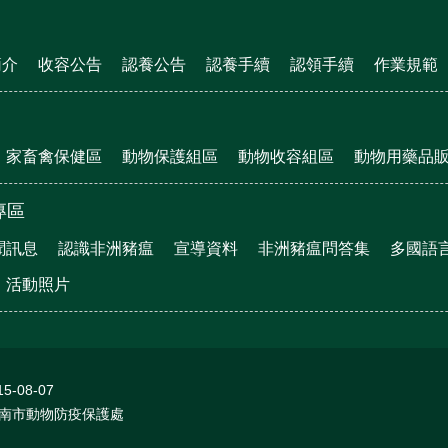
簡介
收容公告
認養公告
認養手續
認領手續
作業規範
家畜禽保健區
動物保護組區
動物收容組區
動物用藥品
專區
聞訊息
認識非洲豬瘟
宣導資料
非洲豬瘟問答集
多國語
活動照片
15-08-07
南市動物防疫保護處