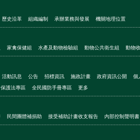
歷史沿革
組織編制
承辦業務與發展
機關地理位置
組
家禽保健組
水產及動物檢驗組
動物公共衛生組
動物
活動訊息
公告
招標資訊
施政計畫
政府資訊公開
個
者保護法專區
全民國防手冊專區
更多
書
民間團體補捐助
接受補助計畫收支報告
內部控制聲明書