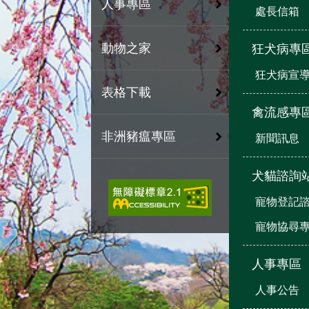
人事專區
處長信箱
動物之家
狂犬病專
狂犬病宣
表格下載
禽流感專
非洲豬瘟專區
新聞訊息
犬貓諮詢
寵物登記
寵物協尋
人事專區
人事公告