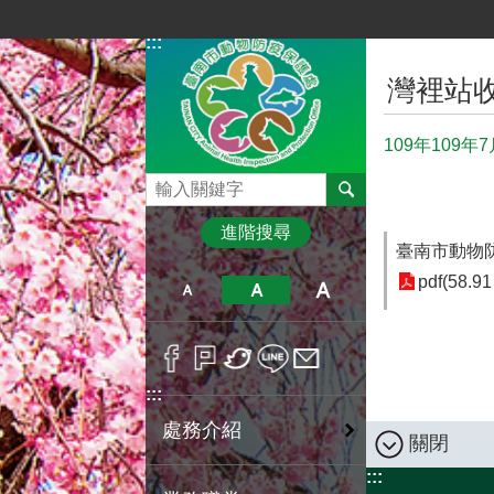
跳到主要內容區塊
:::
:::
灣裡站
109年109
搜尋
進階搜尋
臺南市動物防疫
pdf(58.91
:::
處務介紹
關閉
:::