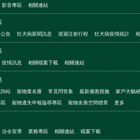
影音專區
相關連結
區
導公告
狂犬病新聞訊息
巡迴注射行程
狂犬病疫情統計
區
疫情訊息
相關檔案下載
相關連結
站
諮詢站
寵物業名冊
常見問答集
最新優惠措施
家戶犬貓
專區
寵物遺失申報協尋專區
寵物友善空間標章
更多
法令宣導
業務專區
相關連結
檔案下載