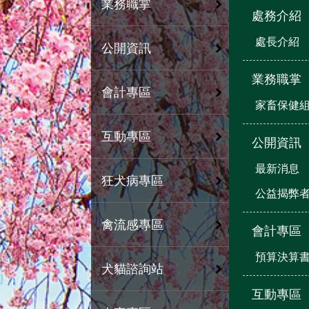
業務職掌
處務介紹
處長介紹
公開資訊
業務職掌
會計專區
家畜保健
互動專區
公開資訊
最新消息
狂犬病專區
公益揭弊
禽流感專區
會計專區
預算決算
犬貓諮詢站
互動專區