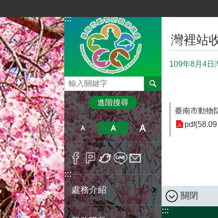
跳到主要內容區塊
:::
:::
灣裡站
109年8月4
搜尋
進階搜尋
臺南市動物防疫
pdf(58.09
:::
處務介紹
關閉
:::