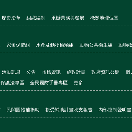
歷史沿革
組織編制
承辦業務與發展
機關地理位置
組
家禽保健組
水產及動物檢驗組
動物公共衛生組
動物
活動訊息
公告
招標資訊
施政計畫
政府資訊公開
個
者保護法專區
全民國防手冊專區
更多
書
民間團體補捐助
接受補助計畫收支報告
內部控制聲明書