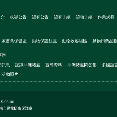
簡介
收容公告
認養公告
認養手續
認領手續
作業規範
家畜禽保健區
動物保護組區
動物收容組區
動物用藥品
專區
聞訊息
認識非洲豬瘟
宣導資料
非洲豬瘟問答集
多國語
活動照片
15-08-06
南市動物防疫保護處