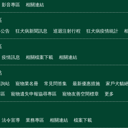
影音專區
相關連結
區
導公告
狂犬病新聞訊息
巡迴注射行程
狂犬病疫情統計
區
疫情訊息
相關檔案下載
相關連結
站
諮詢站
寵物業名冊
常見問答集
最新優惠措施
家戶犬貓
專區
寵物遺失申報協尋專區
寵物友善空間標章
更多
法令宣導
業務專區
相關連結
檔案下載