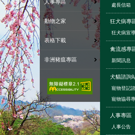
人事專區
處長信箱
動物之家
狂犬病專
狂犬病宣
表格下載
禽流感專
非洲豬瘟專區
新聞訊息
犬貓諮詢
寵物登記
寵物協尋
人事專區
人事公告