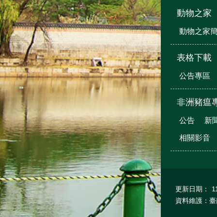
動物之家
動物之家
表格下載
公告專區
非洲豬瘟
公告
新
相關影音
更新日期：
1
資料維護：臺