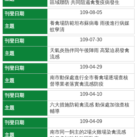
區域聯防 共同阻遏禽隻疫病發生
109-08-05
養禽場防範坦布蘇病毒 雨後進行病媒
蚊孳清
109-07-30
天氣炎熱伴同午後陣雨 高緊迫易發禽
流感
109-04-29
南市動保處進行全市養禽場逐場查核
督導業者落實禽流感防疫
109-04-10
六大措施防範禽流感 動保處加強查核
輔導
109-04-09
南市同一飼主的2場火雞場染禽流感