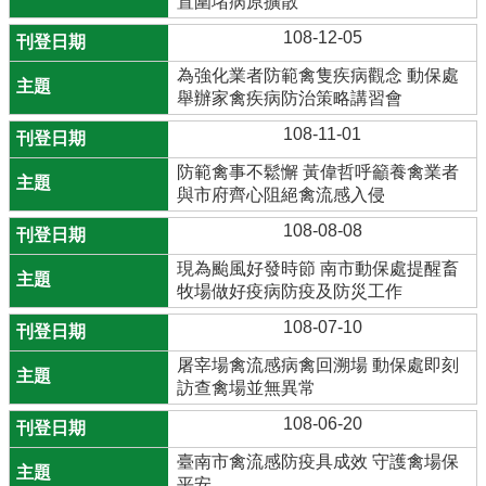
置圍堵病原擴散
108-12-05
為強化業者防範禽隻疾病觀念 動保處
舉辦家禽疾病防治策略講習會
108-11-01
防範禽事不鬆懈 黃偉哲呼籲養禽業者
與市府齊心阻絕禽流感入侵
108-08-08
現為颱風好發時節 南市動保處提醒畜
牧場做好疫病防疫及防災工作
108-07-10
屠宰場禽流感病禽回溯場 動保處即刻
訪查禽場並無異常
108-06-20
臺南市禽流感防疫具成效 守護禽場保
平安