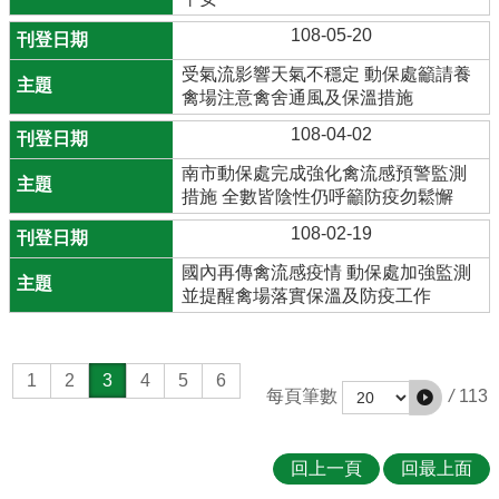
108-05-20
受氣流影響天氣不穩定 動保處籲請養
禽場注意禽舍通風及保溫措施
108-04-02
南市動保處完成強化禽流感預警監測
措施 全數皆陰性仍呼籲防疫勿鬆懈
108-02-19
國內再傳禽流感疫情 動保處加強監測
並提醒禽場落實保溫及防疫工作
1
2
3
4
5
6
/
113
每頁筆數
回上一頁
回最上面